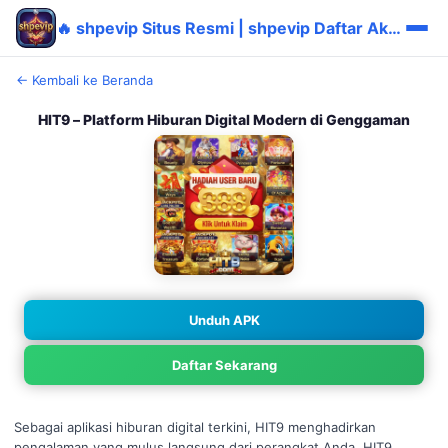
🔥 shpevip Situs Resmi | shpevip Daftar Akun Terbaru ✅
← Kembali ke Beranda
HIT9 – Platform Hiburan Digital Modern di Genggaman
Unduh APK
Daftar Sekarang
Sebagai aplikasi hiburan digital terkini, HIT9 menghadirkan
pengalaman yang mulus langsung dari perangkat Anda. HIT9