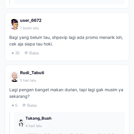
user_6672
1 bulan lalu
Bagi yang belum tau, shpevip lagi ada promo menarik loh,
cek aja siapa tau hoki.
♥ 30
💬 Balas
Rudi_Tabuti
5 hari lalu
Lagi pengen banget makan durian, tapi lagi gak musim ya
sekarang?
♥ 6
💬 Balas
Tukang_Buah
4 hari lalu