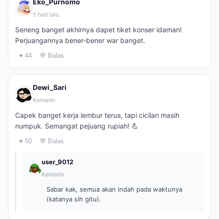
Eko_Purnomo
5 hari lalu
Seneng banget akhirnya dapet tiket konser idaman!
Perjuangannya bener-bener war banget.
♥ 44
💬 Balas
Dewi_Sari
Kemarin
Capek banget kerja lembur terus, tapi cicilan masih
numpuk. Semangat pejuang rupiah! 💪
♥ 50
💬 Balas
user_9012
Kemarin
Sabar kak, semua akan indah pada waktunya
(katanya sih gitu).