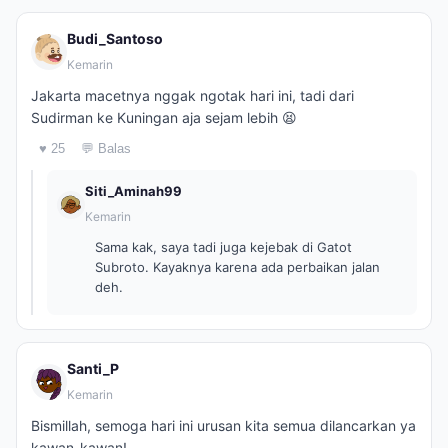
Budi_Santoso
Kemarin
Jakarta macetnya nggak ngotak hari ini, tadi dari
Sudirman ke Kuningan aja sejam lebih 😫
♥ 25
💬 Balas
Siti_Aminah99
Kemarin
Sama kak, saya tadi juga kejebak di Gatot
Subroto. Kayaknya karena ada perbaikan jalan
deh.
Santi_P
Kemarin
Bismillah, semoga hari ini urusan kita semua dilancarkan ya
kawan-kawan!