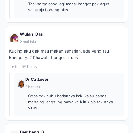
Tapi harga cabe lagi mahal banget pak Agus,
sama aja bohong hiks.
Wulan_Dari
2 hari lalu
Kucing aku gak mau makan seharian, ada yang tau
kenapa ya? Khawatir banget nih. 😿
♥ 6
💬 Balas
Dr_CatLover
2 hari lalu
Coba cek suhu badannya kak, kalau panas
mending langsung bawa ke klinik aja takutnya
virus.
Bambang_S