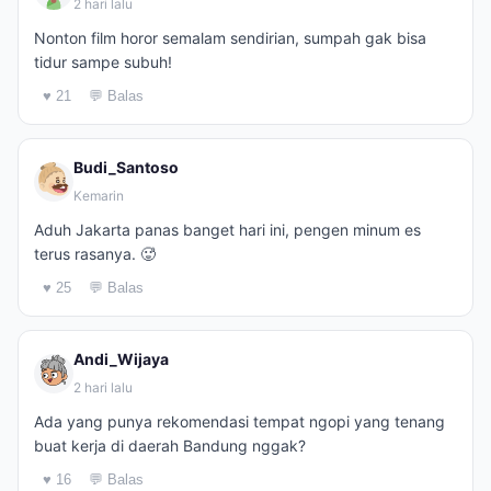
2 hari lalu
Nonton film horor semalam sendirian, sumpah gak bisa
tidur sampe subuh!
♥ 21
💬 Balas
Budi_Santoso
Kemarin
Aduh Jakarta panas banget hari ini, pengen minum es
terus rasanya. 🥵
♥ 25
💬 Balas
Andi_Wijaya
2 hari lalu
Ada yang punya rekomendasi tempat ngopi yang tenang
buat kerja di daerah Bandung nggak?
♥ 16
💬 Balas