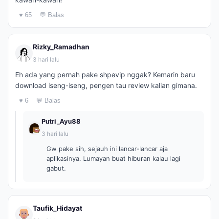
♥ 65
💬 Balas
Rizky_Ramadhan
3 hari lalu
Eh ada yang pernah pake shpevip nggak? Kemarin baru
download iseng-iseng, pengen tau review kalian gimana.
♥ 6
💬 Balas
Putri_Ayu88
3 hari lalu
Gw pake sih, sejauh ini lancar-lancar aja
aplikasinya. Lumayan buat hiburan kalau lagi
gabut.
Taufik_Hidayat