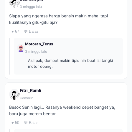
3 minggu lalu
Siapa yang ngerasa harga bensin makin mahal tapi
kualitasnya gitu-gitu aja?
♥ 67
💬 Balas
Motoran_Terus
3 minggu lalu
Asli pak, dompet makin tipis nih buat isi tangki
motor doang.
Fitri_Ramli
Kemarin
Besok Senin lagi... Rasanya weekend cepet banget ya,
baru juga merem bentar.
♥ 50
💬 Balas