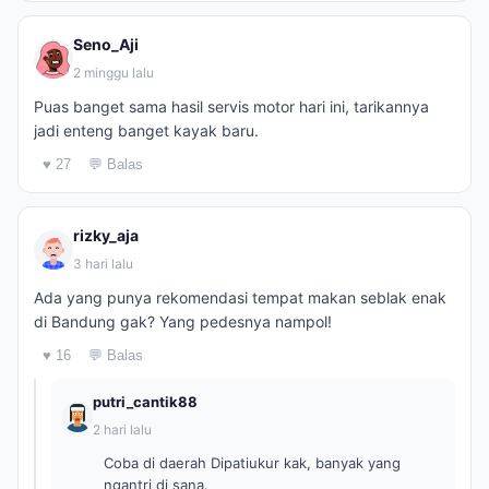
Seno_Aji
2 minggu lalu
Puas banget sama hasil servis motor hari ini, tarikannya
jadi enteng banget kayak baru.
♥ 27
💬 Balas
rizky_aja
3 hari lalu
Ada yang punya rekomendasi tempat makan seblak enak
di Bandung gak? Yang pedesnya nampol!
♥ 16
💬 Balas
putri_cantik88
2 hari lalu
Coba di daerah Dipatiukur kak, banyak yang
ngantri di sana.