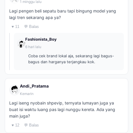
1 minggu lalu
Lagi pengen beli sepatu baru tapi bingung model yang
lagi tren sekarang apa ya?
♥ 11
💬 Balas
Fashionista_Boy
6 hari lalu
Coba cek brand lokal aja, sekarang lagi bagus-
bagus dan harganya terjangkau kok.
Andi_Pratama
Kemarin
Lagi iseng nyobain shpevip, ternyata lumayan juga ya
buat isi waktu luang pas lagi nunggu kereta. Ada yang
main juga?
♥ 12
💬 Balas