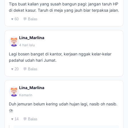
Tips buat kalian yang susah bangun pagi: jangan taruh HP
di deket kasur. Taruh di meja yang jauh biar terpaksa jalan.
♥ 60
💬 Balas
Lina_Marlina
4 hari lalu
Lagi bosen banget di kantor, kerjaan nggak kelar-kelar
padahal udah hari Jumat.
♥ 20
💬 Balas
Lina_Marlina
Kemarin
Duh jemuran belum kering udah hujan lagi, nasib oh nasib.
⛈️
♥ 14
💬 Balas