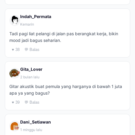
Indah_Permata
Kemarin
Tadi pagi liat pelangi di jalan pas berangkat kerja, bikin
mood jadi bagus seharian.
♥ 38
💬 Balas
Gita_Lover
2 bulan lalu
Gitar akustik buat pemula yang harganya di bawah 1 juta
apa ya yang bagus?
♥ 39
💬 Balas
Dani_Setiawan
1 minggu lalu