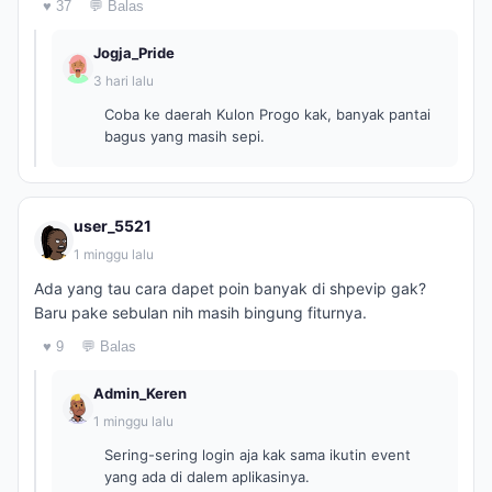
♥ 37
💬 Balas
Jogja_Pride
3 hari lalu
Coba ke daerah Kulon Progo kak, banyak pantai
bagus yang masih sepi.
user_5521
1 minggu lalu
Ada yang tau cara dapet poin banyak di shpevip gak?
Baru pake sebulan nih masih bingung fiturnya.
♥ 9
💬 Balas
Admin_Keren
1 minggu lalu
Sering-sering login aja kak sama ikutin event
yang ada di dalem aplikasinya.