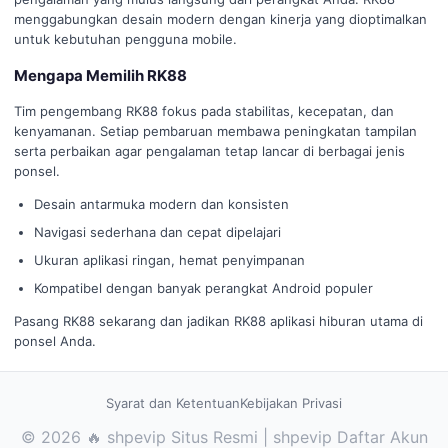
menggabungkan desain modern dengan kinerja yang dioptimalkan
untuk kebutuhan pengguna mobile.
Mengapa Memilih RK88
Tim pengembang RK88 fokus pada stabilitas, kecepatan, dan
kenyamanan. Setiap pembaruan membawa peningkatan tampilan
serta perbaikan agar pengalaman tetap lancar di berbagai jenis
ponsel.
Desain antarmuka modern dan konsisten
Navigasi sederhana dan cepat dipelajari
Ukuran aplikasi ringan, hemat penyimpanan
Kompatibel dengan banyak perangkat Android populer
Pasang RK88 sekarang dan jadikan RK88 aplikasi hiburan utama di
ponsel Anda.
Syarat dan Ketentuan
Kebijakan Privasi
© 2026 🔥 shpevip Situs Resmi | shpevip Daftar Akun