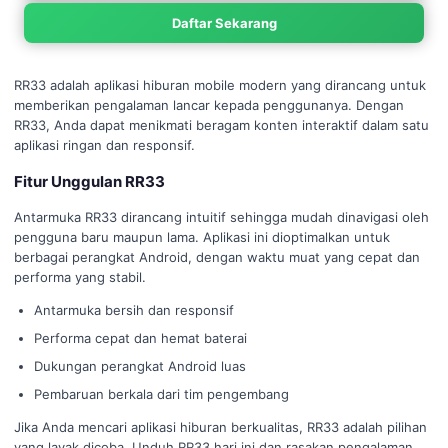
Daftar Sekarang
RR33 adalah aplikasi hiburan mobile modern yang dirancang untuk
memberikan pengalaman lancar kepada penggunanya. Dengan
RR33, Anda dapat menikmati beragam konten interaktif dalam satu
aplikasi ringan dan responsif.
Fitur Unggulan RR33
Antarmuka RR33 dirancang intuitif sehingga mudah dinavigasi oleh
pengguna baru maupun lama. Aplikasi ini dioptimalkan untuk
berbagai perangkat Android, dengan waktu muat yang cepat dan
performa yang stabil.
Antarmuka bersih dan responsif
Performa cepat dan hemat baterai
Dukungan perangkat Android luas
Pembaruan berkala dari tim pengembang
Jika Anda mencari aplikasi hiburan berkualitas, RR33 adalah pilihan
yang layak dicoba. Unduh RR33 hari ini dan rasakan pengalaman